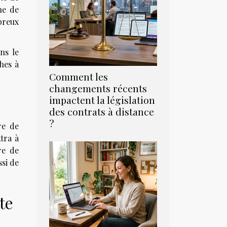
ne de
breux
ns le
hes à
Comment les
changements récents
impactent la législation
des contrats à distance
?
re de
tra à
re de
ssi de
te