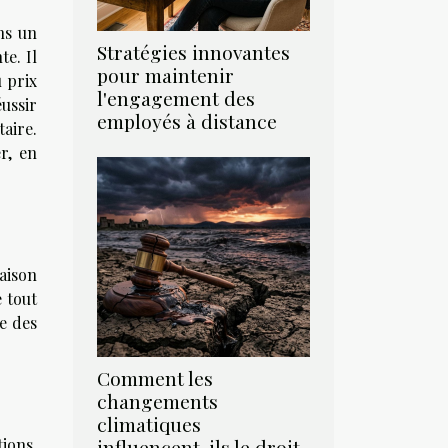
ns un
Stratégies innovantes
te. Il
pour maintenir
u prix
l'engagement des
ussir
employés à distance
taire.
r, en
aison
e tout
e des
Comment les
changements
climatiques
tions.
influencent-ils le droit