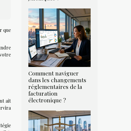
er que
eindre
votre
Comment naviguer
dans les changements
réglementaires de la
facturation
électronique ?
nt ait
ervira
tégie