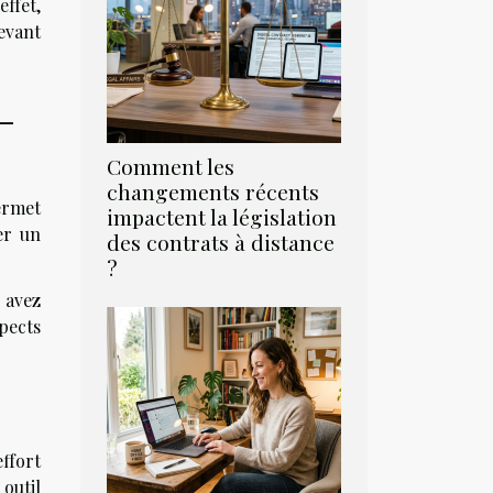
ffet,
evant
-
Comment les
changements récents
ermet
impactent la législation
er un
des contrats à distance
?
r avez
spects
effort
 outil