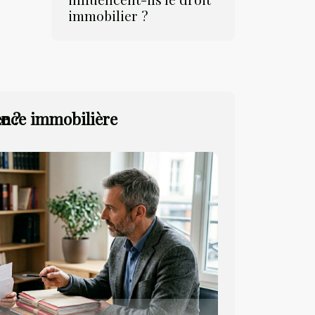
immobilier ?
gence immobilière
e ?