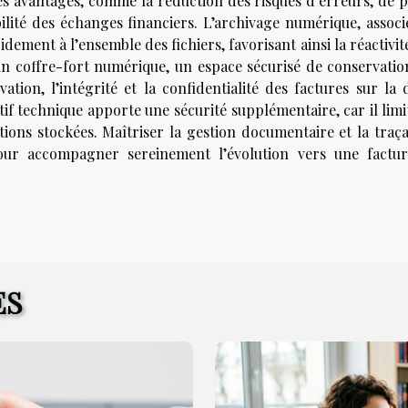
s avantages, comme la réduction des risques d’erreurs, de p
ilité des échanges financiers. L’archivage numérique, associé
idement à l’ensemble des fichiers, favorisant ainsi la réactivit
un coffre-fort numérique, un espace sécurisé de conservatio
tion, l’intégrité et la confidentialité des factures sur la 
tif technique apporte une sécurité supplémentaire, car il limi
tions stockées. Maîtriser la gestion documentaire et la traça
our accompagner sereinement l’évolution vers une factur
ES