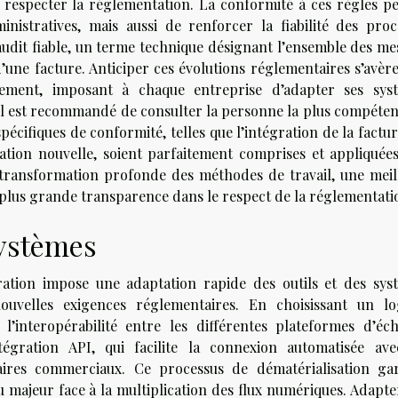
e respecter la réglementation. La conformité à ces règles p
nistratives, mais aussi de renforcer la fiabilité des proc
d’audit fiable, un terme technique désignant l’ensemble des m
 d’une facture. Anticiper ces évolutions réglementaires s’avère
ement, imposant à chaque entreprise d’adapter ses sys
 Il est recommandé de consulter la personne la plus compéten
 spécifiques de conformité, telles que l’intégration de la factu
ation nouvelle, soient parfaitement comprises et appliquées
 transformation profonde des méthodes de travail, une meil
 plus grande transparence dans le respect de la réglementati
systèmes
ation impose une adaptation rapide des outils et des sys
velles exigences réglementaires. En choisissant un log
 l’interopérabilité entre les différentes plateformes d’éc
égration API, qui facilite la connexion automatisée ave
ires commerciaux. Ce processus de dématérialisation gar
 majeur face à la multiplication des flux numériques. Adapte