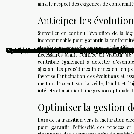
ainsi le respect des exigences de conformité
Anticiper les évolutio
Surveiller en continu l’évolution de la lé
incontournable pour garantir la conformité 
stratégique, car elle permet d’identifie
Vendre son bien dans le 95 : les critères q
Comment une mise en demeure influence-t-
Comment les changements récents impactent
Stratégies innovantes pour maintenir l'e
Comment les changements climatiques infl
Stratégies pour contester une amende adm
Comment une pépinière d'entreprises stimul
Comprendre les rôles et les responsabilités
Optimiser la gestion du temps pour les ent
Comment les couleurs influencent l'ambian
Maximiser l'espace dans les petits appart
Comment naviguer dans l'évolution des loi
Optimiser la gestion de copropriété à trav
Optimiser la gestion du temps en entrepris
Comment les innovations technologiques r
Maximiser l'efficacité énergétique chez soi
Optimisation de l'espace : stratégies pour
Comment les évolutions technologiques tr
Stratégies pour maximiser l’espace dans l
Comment les tendances démographiques in
Comment la technologie influence-t-elle
Comment reconnaître la présence d'amiant
Comment identifier les quartiers à risque 
Comment choisir une maison avec caractè
Maximiser l'espace dans un appartement d
nécessaires avant l’entrée en vigueur de n
contribue également à détecter d’éventuel
ajustant les procédures internes en temps r
favorise l’anticipation des évolutions et a
mettant l’accent sur la veille, l’audit et 
intérêts et maintient une gestion optimale d
Optimiser la gestion 
Lors de la transition vers la facturation é
pour garantir l’efficacité des process et