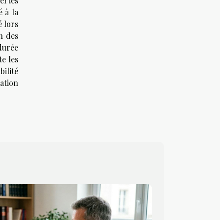
ertes
 à la
é lors
n des
durée
te les
bilité
ation