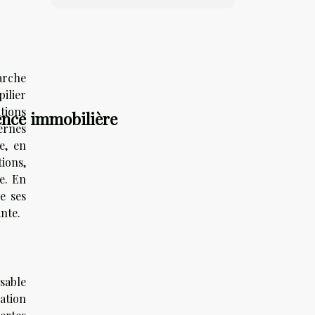
arche
ilier
tions
gence immobilière
ernes
e, en
tions,
e. En
e ses
nte.
nsable
ation