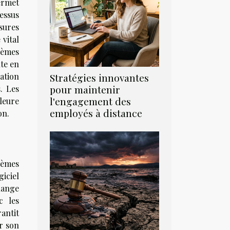
ermet
essus
esures
 vital
tèmes
te en
Stratégies innovantes
ration
pour maintenir
. Les
l'engagement des
leure
employés à distance
on.
tèmes
iciel
hange
c les
antit
r son