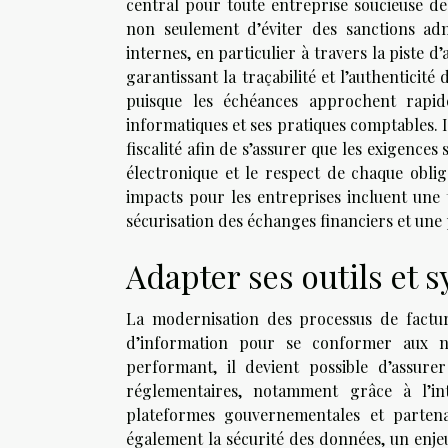
central pour toute entreprise soucieuse d
non seulement d’éviter des sanctions admi
internes, en particulier à travers la piste 
garantissant la traçabilité et l’authenticité
puisque les échéances approchent rapid
informatiques et ses pratiques comptables.
fiscalité afin de s’assurer que les exigences
électronique et le respect de chaque oblig
impacts pour les entreprises incluent une
sécurisation des échanges financiers et une
Adapter ses outils et 
La modernisation des processus de factur
d’information pour se conformer aux nou
performant, il devient possible d’assurer
réglementaires, notamment grâce à l’int
plateformes gouvernementales et partena
également la sécurité des données, un enjeu