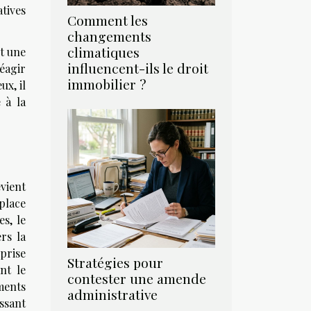
tives
Comment les
changements
climatiques
et une
influencent-ils le droit
réagir
immobilier ?
ux, il
 à la
vient
place
es, le
rs la
eprise
Stratégies pour
nt le
contester une amende
ments
administrative
ssant