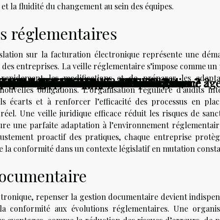
 et la fluidité du changement au sein des équipes.
ns réglementaires
gislation sur la facturation électronique représente une dém
des entreprises. La veille réglementaire s’impose comme un p
r rapidement les modifications et de préparer les adapta
ui font la différence pour choisir la bonne a
elle les procédures juridiques ?
 la législation des contrats à distance ?
ngagement des employés à distance
uencent-ils le droit immobilier ?
inistrative
e-t-elle l'innovation et la croissance ?
 d'un huissier de justice dans le 77
repreneurs : techniques et outils
ce de votre intérieur ?
ements : astuces et transformations
s de la cybersécurité?
ers le cadre juridique actuel
e pour accroître la productivité
évolutionnent-elles l'immobilier ?
 : conseils pratiques
 petits appartements
ansforment-elles l'immobilier ?
es studios urbains
fluencent-elles le marché immobilier ?
 le marché immobilier moderne ?
e dans votre habitation ?
dans votre ville en 2025
re et confort moderne
e trois pièces
ouvelles obligations. L’organisation régulière d’audits int
s écarts et à renforcer l’efficacité des processus en plac
éel. Une veille juridique efficace réduit les risques de sanc
ssure une parfaite adaptation à l’environnement réglementair
l’ajustement proactif des pratiques, chaque entreprise protèg
e la conformité dans un contexte législatif en mutation consta
documentaire
lectronique, repenser la gestion documentaire devient indispe
 la conformité aux évolutions réglementaires. Une organis